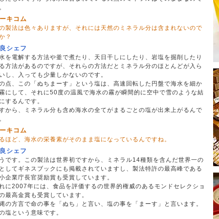
。
ーキコム
の製法は色々ありますが、それには天然のミネラル分は含まれないので
か？
良シェフ
水を電解する方法や釜で煮たり、天日干しにしたり、岩塩を掘削したり
る方法があるのですが、それらの方法だとミネラル分のほとんどが入ら
いし、入っても少量しかないのです。
の点、この「ぬちまーす」という塩は、高速回転した円盤で海水を細か
霧にして、それに50度の温風で海水の霧が瞬間的に空中で雪のような結
にするんです。
すから、ミネラル分も含め海水の全てがまるごとの塩が出来上がるんで
。
ーキコム
るほど、海水の栄養素がそのまま塩になっているんですね。
良シェフ
うです。この製法は世界初ですから、ミネラル14種類を含んだ世界一の
としてギネスブックにも掲載されていますし、製法特許の最高峰である
小企業庁長官奨励賞も受賞しています。
れに2007年には、食品を評価するの世界的権威のあるモンドセレクショ
の最高金賞も受賞しています。
縄の方言で命の事を「ぬち」と言い、塩の事を「まーす」と言います。
の塩という意味です。