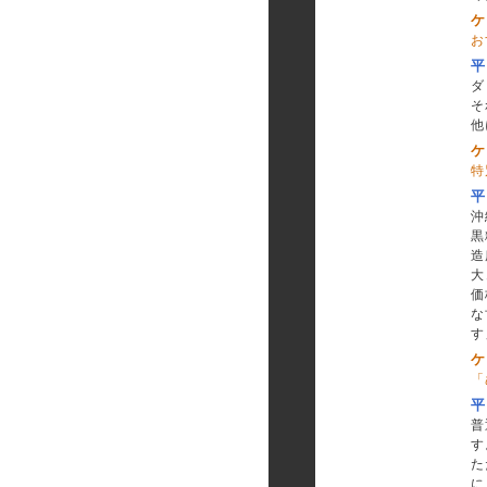
ケ
お
平
ダ
そ
他
ケ
特
平
沖
黒
造
大
価
な
す
ケ
「
平
普
す
た
に