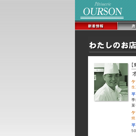
ケ
生
平
季
菓
ケ
焼
平
5