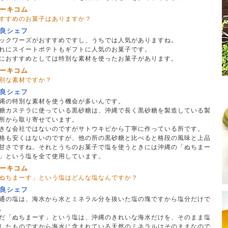
ーキコム
すすめのお菓子はありますか？
良シェフ
ックワーズがおすすめですし、うちでは人気がありますね。
れにスイートポテトもギフトに人気のお菓子です。
におすすめとしては特別な素材を使ったお菓子があります。
ーキコム
別な素材ですか？
良シェフ
縄の特別な素材を使う機会が多いんです。
糖カステラに使っている黒砂糖は、沖縄で長く黒砂糖を製造している製
所から取り寄せています。
きな会社ではないのですがサトウキビから丁寧に作っている所です。
格も安くはないのですが、他の所の黒砂糖と比べると格段の風味と上品
甘さですね。それとうちのお菓子で塩を使うときには沖縄の「ぬちまー
」という塩を全て使用しています。
ーキコム
ぬちまーす」という塩はどんな塩なんですか？
良シェフ
通の塩は、海水から水とミネラル分を抜いた塩の塊ですから塩分だけで
。
だ「ぬちまーす」という塩は、沖縄のきれいな海水だけを、そのまま塩
したものですから海水に含まれている天然のミネラルはそのままなので