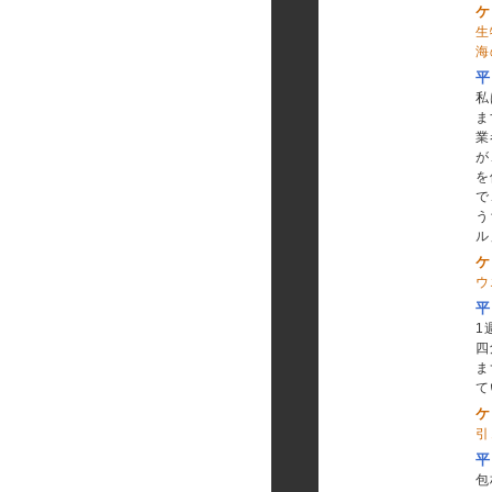
ケ
生
海
平
私
ま
業
が
を
で
う
ル
ケ
ウ
平
1
四
ま
て
ケ
引
平
包