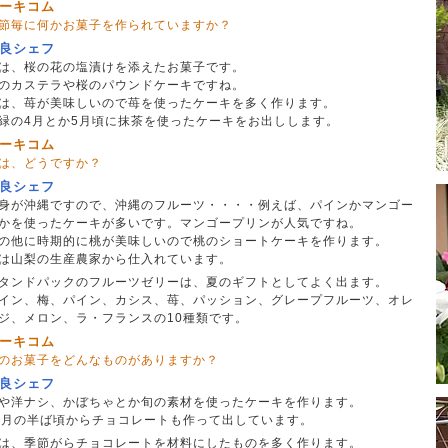
ーキコム
節毎に何かお菓子を作られていますか？
良シェフ
は、桜の花の塩漬けを添えたお菓子です。
のカステラや桜のパウンドケーキですね。
は、苺が美味しいので苺を使ったケーキを多く作ります。
緑の4月とか5月頃に抹茶を使ったケーキをお出しします。
ーキコム
は、どうですか？
良シェフ
身が沖縄ですので、沖縄のフルーツ・・・・例えば、パインかマンゴー
かを使ったケーキが多いです。マンゴープリンが人気ですね。
の他に時期的に桃が美味しいので桃のショートケーキを作ります。
は山梨の生産農家から仕入れています。
タンドパックのフルーツゼリーは、夏のギフトとしてよく出ます。
イン、梅、パイン、カシス、苺、パッション、グレープフルーツ、オレ
ジ、メロン、ラ・フランスの10種類です。
ーキコム
のお菓子をどんなものがありますか？
良シェフ
や洋ナシ、かぼちゃとか旬の素材を使ったケーキを作ります。
0月の半ば頃からチョコレートも作って出しています。
は、季節がらチョコレートを材料にしたものを多く作ります。