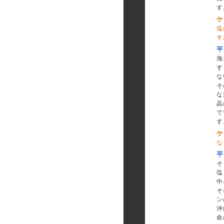
す
ケ
塩
す
平
海
す
な
そ
な
晶
で
す
ケ
な
平
そ
塩
中
そ
ン
沖
命