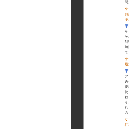
間
ケ
お
キ
平
そ
そ
3
時
で
ケ
最
平
ア
必
麦
使
ね
そ
れ
の
ケ
駐