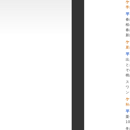
ケ
季
平
春
桜
春
新
ケ
夏
平
出
と
そ
桃
ス
ワ
ン
ケ
秋
平
栗
1
冬