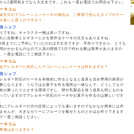
から2週間前までなら大丈夫です。これも一度お電話でお問合せ下さい。
ーキコム
誕生日のデコレーションケーキの場合は、ご希望で色んなタイプのケー
が多いと思うのですが？
良シェフ
うですね。キャラクター物は多いですね。
れに自動車とかギターとかを形作るケーキの注文もありますね。
日前までにご予約していたければ大丈夫ですが、手作りですから、とても
間がかかるものなので人員の関係で1日で作れる数は限界がありますの
、一度お電話にてご相談下さい。
ーキコム
近アレルギーに対応したデコレーションケーキは作れますか？
良シェフ
レルギー対応のケーキを本格的に作るとなると道具も含め専用の厨房が
要になります。うちではお菓子を作る場所は一緒なんで、どうしても小
粉が舞ったりとかする環境ですし、卵や乳製品を使う道具も同じものを
っていますのでアレルギー対応のケーキやお菓子を作るのは難しいです
。
れにアレルギーの方の症状によっても違いますのでなかなか簡単には作
ませんが、大きなゼリーにフルーツを載せたものとかはお作りできます
で一度ご相談ください。
ーキコム
車場はありますか？