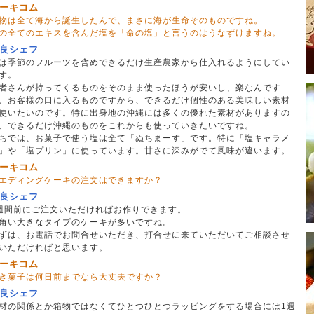
ーキコム
物は全て海から誕生したんで、まさに海が生命そのものですね。
の全てのエキスを含んだ塩を「命の塩」と言うのはうなずけますね。
良シェフ
は季節のフルーツを含めできるだけ生産農家から仕入れるようにしてい
す。
者さんが持ってくるものをそのまま使ったほうが安いし、楽なんです
、お客様の口に入るものですから、できるだけ個性のある美味しい素材
使いたいのです。特に出身地の沖縄には多くの優れた素材がありますの
、できるだけ沖縄のものをこれからも使っていきたいですね。
ちでは、お菓子で使う塩は全て「ぬちまーす」です。特に「塩キャラメ
」や「塩プリン」に使っています。甘さに深みがでて風味が違います。
ーキコム
エディングケーキの注文はできますか？
良シェフ
週間前にご注文いただければお作りできます。
角い大きなタイプのケーキが多いですね。
ずは、お電話でお問合せいただき、打合せに来ていただいてご相談させ
いただければと思います。
ーキコム
き菓子は何日前までなら大丈夫ですか？
良シェフ
材の関係とか箱物ではなくてひとつひとつラッピングをする場合には1週