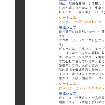
卵は「那須御養卵」を使用して
甘みが強くコクがあり、生臭さ
レステロール含有量が5～10
ケーキコム
その他に、お菓子の材料につい
堀江シェフ
焼き菓子には発酵バター、生菓
ます。
フロマージュ（チーズ）はフラ
す。
ビューレは、フランス、キップ
ここはフルーツを旬の時期に収
す。私がフランスのローヌ地方
で安心して使っています。他に
愛媛県とフランス産の栗のペー
塩の産地で最近注目を集めてい
イタリア産ピスタチオやフラン
生クリームは、国産ジャージィ
ケーキコム
お店では、どういうお菓子のラ
堀江シェフ
近くには、伊勢丹さんや高島屋
地階にスイーツ店舗が多いので