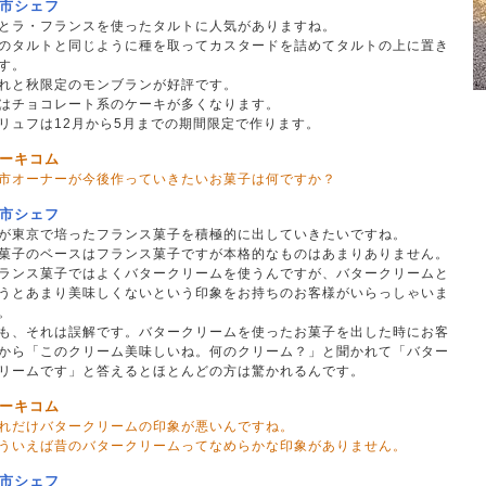
市シェフ
とラ・フランスを使ったタルトに人気がありますね。
のタルトと同じように種を取ってカスタードを詰めてタルトの上に置き
す。
れと秋限定のモンブランが好評です。
はチョコレート系のケーキが多くなります。
リュフは12月から5月までの期間限定で作ります。
ーキコム
市オーナーが今後作っていきたいお菓子は何ですか？
市シェフ
が東京で培ったフランス菓子を積極的に出していきたいですね。
菓子のベースはフランス菓子ですが本格的なものはあまりありません。
ランス菓子ではよくバタークリームを使うんですが、バタークリームと
うとあまり美味しくないという印象をお持ちのお客様がいらっしゃいま
。
も、それは誤解です。バタークリームを使ったお菓子を出した時にお客
から「このクリーム美味しいね。何のクリーム？」と聞かれて「バター
リームです」と答えるとほとんどの方は驚かれるんです。
ーキコム
れだけバタークリームの印象が悪いんですね。
ういえば昔のバタークリームってなめらかな印象がありません。
市シェフ