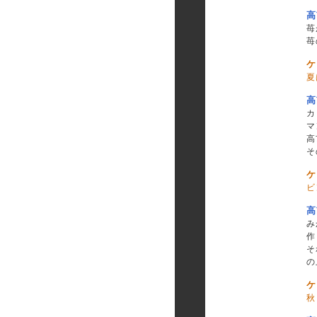
高
苺
苺
ケ
夏
高
カ
マ
高
そ
ケ
ビ
高
み
作
そ
の
ケ
秋