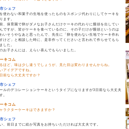
市シェフ
を使わない和菓子の生地を使ったものをスポンジ代わりにしてケーキを
ります。
前、保育園で卵がダメなお子さんだけケーキの代わりに饅頭を出してい
んですが、皆がケーキを食べているのに、その子だけが饅頭というのは
わいそうやなあと思ったんで、先生に「卵を使わない生地でケーキ作れ
すけど」と相談した時に、是非作ってくださいと言われて作らせてもら
ました。
のお子さんには、えらい喜んでもらいました。
ーキコム
るほど、味は少し違うでしょうが、見た目は変わりませんからね。
いアイデアですね。
日前なら大丈夫ですか？
市シェフ
ールのデコレーションケーキというタイプになりますが3日前なら大丈夫
す。
ーキコム
ャラクターケーキはできますか？
市シェフ
い、前日までに絵か写真をお持ちいただければ大丈夫です。