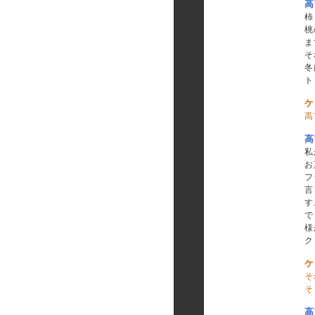
高
柿
桃
ま
そ
冬
ト
ケ
高
高
私
お
フ
言
す
で
様
ク
ケ
そ
そ
高