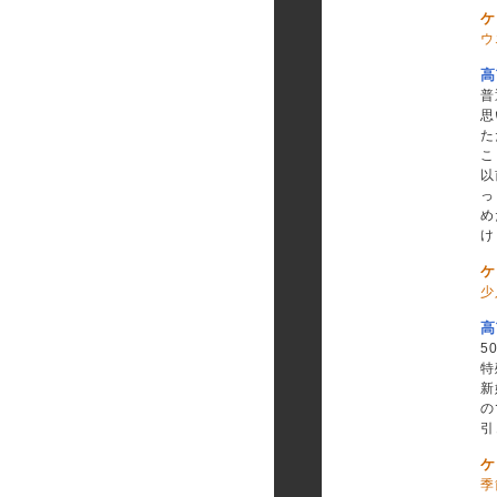
ケ
ウ
高
普
思
た
こ
以
っ
め
け
ケ
少
高
5
特
新
の
引
ケ
季