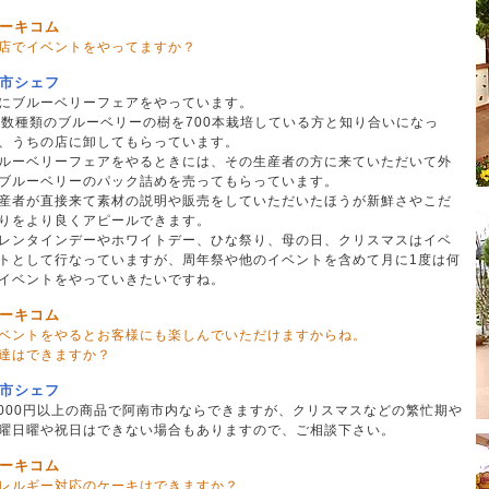
ーキコム
店でイベントをやってますか？
市シェフ
にブルーベリーフェアをやっています。
0数種類のブルーベリーの樹を700本栽培している方と知り合いになっ
、うちの店に卸してもらっています。
ルーベリーフェアをやるときには、その生産者の方に来ていただいて外
ブルーベリーのパック詰めを売ってもらっています。
産者が直接来て素材の説明や販売をしていただいたほうが新鮮さやこだ
りをより良くアピールできます。
レンタインデーやホワイトデー、ひな祭り、母の日、クリスマスはイベ
トとして行なっていますが、周年祭や他のイベントを含めて月に1度は何
イベントをやっていきたいですね。
ーキコム
ベントをやるとお客様にも楽しんでいただけますからね。
達はできますか？
市シェフ
,000円以上の商品で阿南市内ならできますが、クリスマスなどの繁忙期や
曜日曜や祝日はできない場合もありますので、ご相談下さい。
ーキコム
レルギー対応のケーキはできますか？