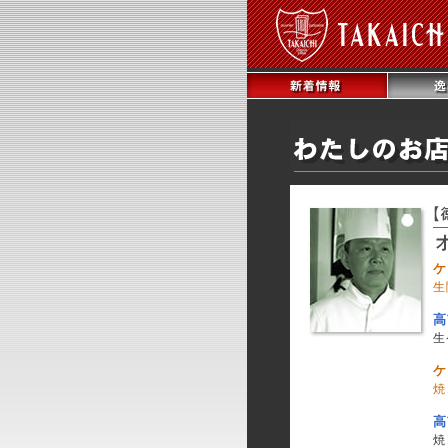
ケ
生
高
生
ケ
焼
高
焼