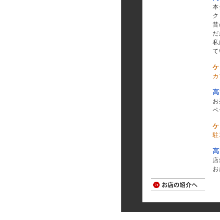
本
ク
昔
だ
私
て
ケ
カ
高
お
ペ
ケ
駐
高
店
お