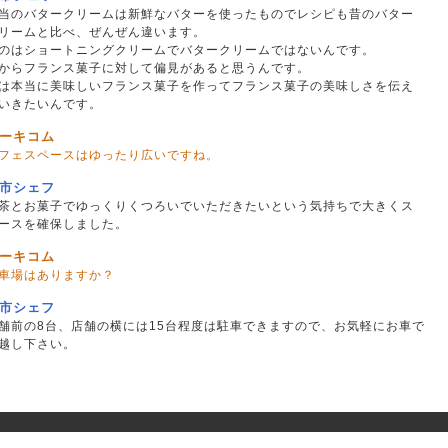
当のバタークリームは新鮮なバターを使ったものでレシピも昔のバター
リームと比べ、ぜんぜん違います。
のはショートニングクリームでバタークリームではないんです。
からフランス菓子に対して偏見があると思うんです。
は本当に美味しいフランス菓子を作ってフランス菓子の美味しさを伝え
いきたいんです。
ーキコム
フェスペースはゆったり広いですね。
市シェフ
茶とお菓子でゆっくりくつろいでいただきたいという気持ちで大きくス
ースを確保しました。
ーキコム
車場はありますか？
市シェフ
舗前の8台、店舗の横には15台程度は駐車できますので、お気軽にお車で
越し下さい。