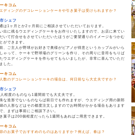
ーキコム
エディングのデコレーションケーキや引き菓子は受けられますか？
市シェフ
通は1ヶ月とか2ヶ月前にご相談させていただいております。
い出に残るウエディングケーキをお作りいたしますので、お店に来てい
だいて打合せをさせていただいたほうがご要望通りのイメージをつかむ
とができます。
前、ご主人が野球がお好きで奥様がピアノが得意というカップルがいら
しゃって、ケーキで野球場のグリーンを作り、その周りに音符をちりば
たウエディングケーキを作らせてもらいましたが、非常に喜んでいただ
ました。
ーキコム
人数のデコレーションケーキの場合は、何日前なら大丈夫ですか？
市シェフ
0人程度のものなら1週間前でも大丈夫です。
殊な造形でないものならば前日でも作れますが、ウエディング用の新郎
婦の人形などはその都度注文しますのでお時間がかかる場合もあります
で、まずは事前にご相談下さい。
き菓子は200個程度だったら1週間もあればご用意できます。
ーキコム
節のお菓子でおすすめのものはありますか？例えば、春は？