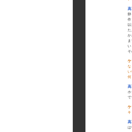
高
卵
作
以
た
か
ま
い
そ
ケ
な
い
何
高
ホ
で
ケ
キ
高
は