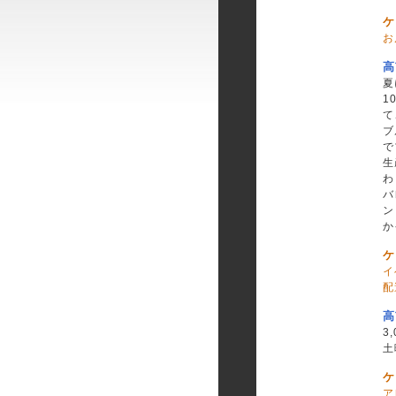
ケ
お
高
夏
1
て
ブ
で
生
わ
バ
ン
か
ケ
イ
配
高
3
土
ケ
ア