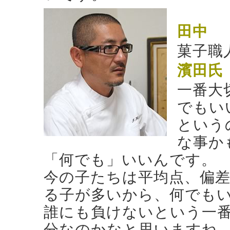
田中
菓子職
濱田氏
一番大
でもい
という
な事か
「何でも」いいんです。
今の子たちは平均点、偏
る子が多いから、何でも
誰にも負けないという一
分なのかなと思いますね