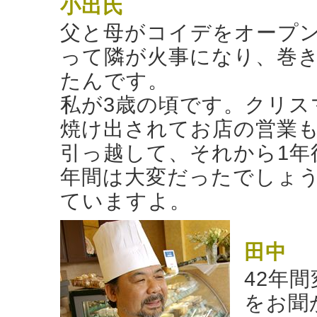
小出氏
父と母がコイデをオープン
って隣が火事になり、巻
たんです。
私が3歳の頃です。クリス
焼け出されてお店の営業
引っ越して、それから1年
年間は大変だったでしょ
ていますよ。
田中
42年
をお聞