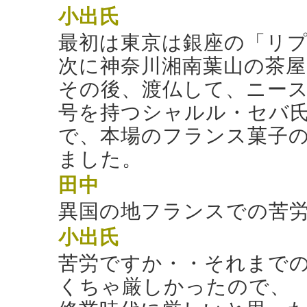
小出
氏
最初は東京は銀座の「リ
次に神奈川湘南葉山の茶
その後、渡仏して、ニース
号を持つシャルル・セバ
で、本場のフランス菓子
ました。
田中
異国の地フランスでの苦
小出
氏
苦労ですか・・それまで
くちゃ厳しかったので、