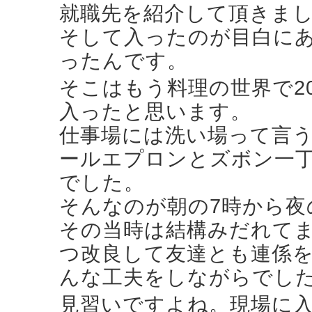
就職先を紹介して頂きま
そして入ったのが目白に
ったんです。
そこはもう料理の世界で2
入ったと思います。
仕事場には洗い場って言
ールエプロンとズボン一
でした。
そんなのが朝の7時から夜
その当時は結構みだれて
つ改良して友達とも連係
んな工夫をしながらでし
見習いですよね。現場に