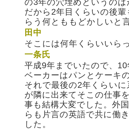
の3年の穴埋めというのは
だから2年目くらいの後輩
らう何とももどかしいと
田中
そこには何年くらいいら
一条氏
平成9年までいたので、1
ベーカーはパンとケーキ
それで最後の2年くらいに
が隣に出来てそこの仕事
事も結構大変でした。外
らも片言の英語で共に働
した。